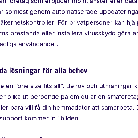
an företag som erbjuder molntjänster eller datas
erar sömlöst genom automatiserade uppdatering
äkerhetskontroller. För privatpersoner kan hjäl
ns prestanda eller installera virusskydd göra 
 dagliga användandet.
a lösningar för alla behov
nte en ”one size fits all”. Behov och utmaningar k
er olika ut beroende på om du är en småföretag
ller bara vill få din hemmadator att samarbeta. 
support kommer in i bilden.