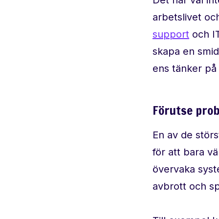
arbetslivet oc
support
och IT
skapa en smid
ens tänker på
Förutse prob
En av de störs
för att bara v
övervaka syste
avbrott och s