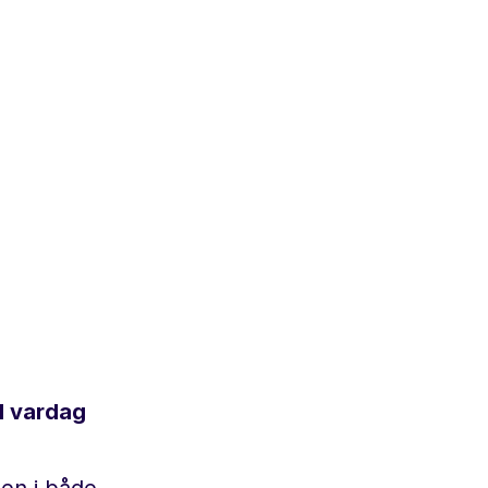
al vardag
den i både