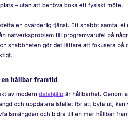
lats – utan att behöva boka ett fysiskt möte.
 detta en ovärderlig tjänst. Ett snabbt samtal ell
från nätverksproblem till programvarufel på någ
ch snabbheten gör det lättare att fokusera på 
ktigt.
r en hållbar framtid
ekt av modern
datahjälp
är hållbarhet. Genom a
längd och uppdatera istället för att byta ut, kan
vfallsmängden och bidra till en mer hållbar fram