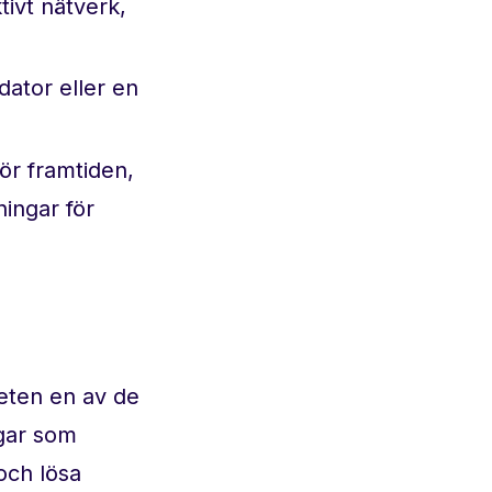
tivt nätverk,
ator eller en
ör framtiden,
ingar för
heten en av de
ngar som
 och lösa