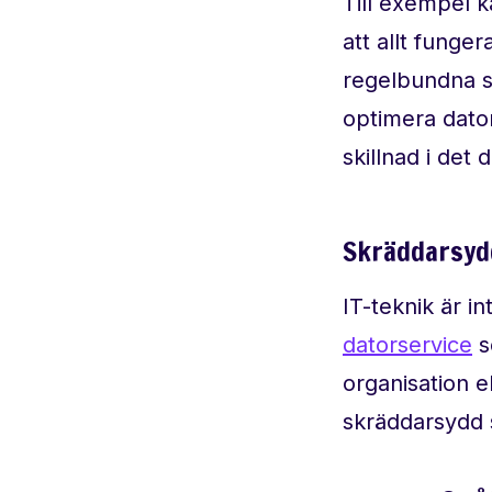
Till exempel k
att allt fung
regelbundna s
optimera dator
skillnad i det
Skräddarsydd
IT-teknik är i
datorservice
s
organisation e
skräddarsydd 