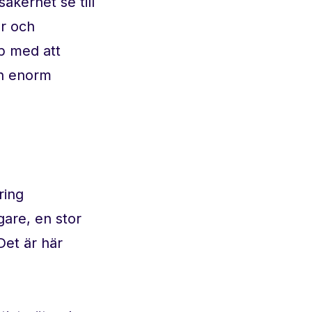
äkerhet se till
ar och
p med att
en enorm
ring
are, en stor
Det är här