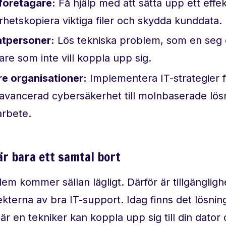
öretagare:
Få hjälp med att sätta upp ett effek
rhetskopiera viktiga filer och skydda kunddata.
atpersoner:
Lös tekniska problem, som en seg d
are som inte vill koppla upp sig.
re organisationer:
Implementera IT-strategier f
 avancerad cybersäkerhet till molnbaserade lösn
rbete.
är bara ett samtal bort
em kommer sällan lägligt. Därför är tillgänglig
ekterna av bra IT-support. Idag finns det lösni
där en tekniker kan koppla upp sig till din dator