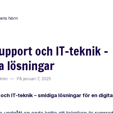
dens hörn
upport och IT-teknik –
a lösningar
dmin
På
januari 7, 2025
och IT-teknik – smidiga lösningar för en digit
te undgått en enda kotte att tekniken är ryggra