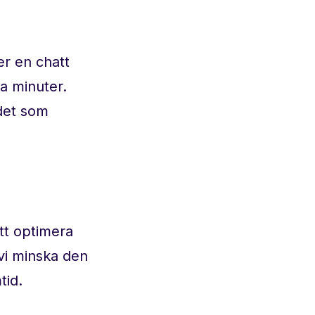
er en chatt
ra minuter.
det som
tt optimera
 vi minska den
tid.