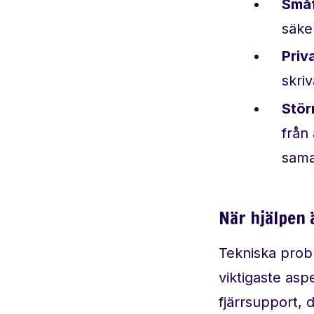
Småf
säke
Priv
skriv
Stör
från
sama
När hjälpen 
Tekniska probl
viktigaste asp
fjärrsupport, 