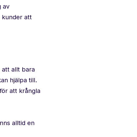
g av
r kunder att
att allt bara
n hjälpa till.
för att krångla
nns alltid en