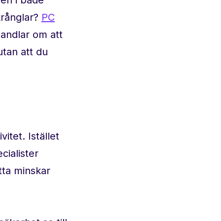
krånglar?
PC
handlar om att
tan att du
tet. Istället
cialister
etta minskar