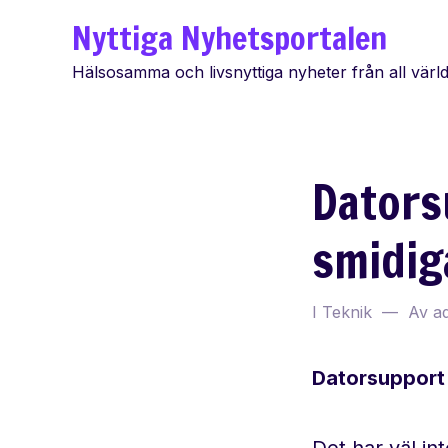
Hoppa
Nyttiga Nyhetsportalen
till
Hälsosamma och livsnyttiga nyheter från all värl
innehåll
Dators
smidig
I
Teknik
Av
a
Datorsupport 
Det har väl in