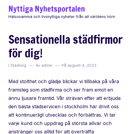
Hoppa
Nyttiga Nyhetsportalen
till
Hälsosamma och livsnyttiga nyheter från all världens hörn
innehåll
Sensationella städfirmor
för dig!
I
Städning
Av
admin
På
augusti 4, 2023
Med stolthet och glädje blickar vi tillbaka på våra
framsteg som städfirma och ser fram emot en
ännu ljusare framtid. Vår strävan efter att erbjuda
den bästa städservicen i stockholm har drivit oss
att kontinuerligt utvecklas och förbättras. Vi tar
varje kund och uppdrag på största allvar och
anstränger oss alltid för att överträffa